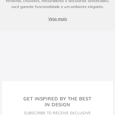
torneiras, chuveiros, misturadores e acessórios sofisticados,
você garante funcionalidade e um ambiente elegante.
Produtos essenciais para Banheiro e Lavabo
Veja mais
Banheiros e lavabos são espaços fundamentais em qualquer
projeto, e contar com metais sanitários de alto padrão faz
toda a diferença. Enquanto o lavabo costuma ser compacto e
conter apenas itens essenciais, como torneira e cuba, o
banheiro demanda soluções completas, incluindo chuveiros e
duchas. Para um design harmônico e prático, a escolha dos
metais certos é essencial. As torneiras, misturadores e
duchas da Docol combinam inovação e eficiência, elevando a
experiência no dia a dia.
Bacias Sanitárias
GET INSPIRED BY THE BEST
A Docol oferece soluções que garantem conforto,
IN DESIGN
durabilidade e sofisticação. Com tecnologia avançada e
design moderno, as bacias sanitárias da marca se adaptam a
SUBSCRIBE TO RECEIVE EXCLUSIVE