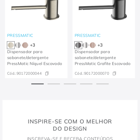
PRESSMATIC
PRESSMATIC
+
3
+
3
Dispensador para
Dispensador para
sabonete/detergente
sabonete/detergente
PressMatic Níquel Escovado
PressMatic Grafite Escovado
Cód.:
90172000044
Cód.:
90172000070
INSPIRE-SE COM O MELHOR
DO DESIGN
INSCREVA-SE E RECEBA CONTEÚDOS