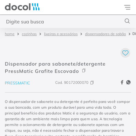
Docol
Digite sua busca
Di
cozinhas
lixeiras e acessórios
dispensadores de sabão
Termos mais buscados
1
º
torneira
2
º
monocomando
Dispensador para sabonete/detergente
3
º
misturador
PressMatic Grafite Escovado
4
º
chuveiro
Cod.
90172000070
PRESSMATIC
O dispensador de sabonete ou detergente é perfeito para você compor
a sua bancada, com um produto durável para uma vida toda. O
principal benefício dos produtos Matic é a segurança do usuário, com a
garantia de um ambiente mais limpo para quem usa. A tecnologia
permite o acionamento de detergente ou sabonete apenas com um
clique, ou seja, não é necessário fechar o dispensador para travar o