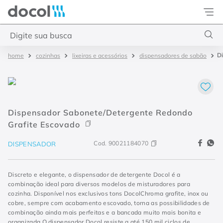
Docol
Digite sua busca
D
cozinhas
lixeiras e acessórios
dispensadores de sabão
Termos mais buscados
1
º
torneira
2
º
monocomando
Dispensador Sabonete/Detergente Redondo
3
º
misturador
Grafite Escovado
4
º
chuveiro
Cod.
90021184070
DISPENSADOR
Discreto e elegante, o dispensador de detergente Docol é a
combinação ideal para diversos modelos de misturadores para
cozinha. Disponível nos exclusivos tons DocolChroma grafite, inox ou
cobre, sempre com acabamento escovado, torna as possibilidades de
combinação ainda mais perfeitas e a bancada muito mais bonita e
organizada.O dispensador Docol resiste a até 150 mil ciclos de