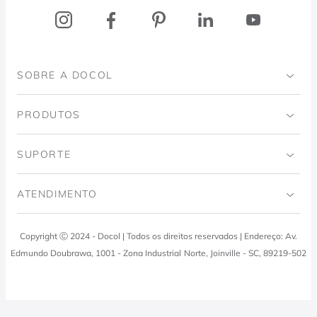
SOBRE A DOCOL
Institucional
PRODUTOS
Instituto Ingo Doubrawa
Banheiro
SUPORTE
Projeto Domos
Cozinhas
Código de Ética
ATENDIMENTO
Trabalhe Conosco
Lavanderia
Política de Qualidade
Docol Responde
Copyright Ⓒ 2024 - Docol | Todos os direitos reservados | Endereço: Av.
Viva Docol
Instalações hidraulicas
Edmundo Doubrawa, 1001 - Zona Industrial Norte, Joinville - SC, 89219-502
Profissionais
0800 474 3333
Visite a Casa Docol
Tabela de Tributos
Fale Conosco
Blog