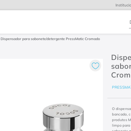
Instituci
D
Dispensador para sabonete/detergente PressMatic Cromado
Disp
sabo
Crom
PRESSMA
O dispensa
bancada, c
produtos M
limpo para
sabonete a