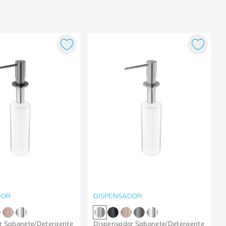
DOR
DISPENSADOR
r Sabonete/Detergente
Dispensador Sabonete/Detergente