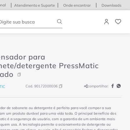
onal
Atendimento e Suporte
Onde encontrar
Downloads
igite sua busca
ensador para
nete/detergente PressMatic
ado
Cod.
90172000006
compartilhar:
TIC
dor de sabonete ou detergente é perfeito para você compor a sua
om um produto durável para uma vida toda. O principal benefício dos
atic é a segurança do usuário, com a garantia de um ambiente mais
 quem usa. A tecnologia permite o acionamento de detergente ou
penas com um clique, ou seja, não é necessário fechar o dispensador