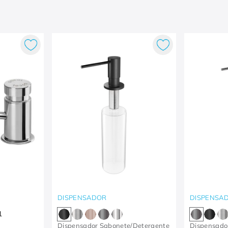
DISPENSADOR
DISPENSA
1
Dispensador Sabonete/Detergente
Dispensado