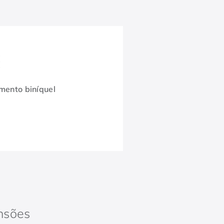
ento biníquel
nsões