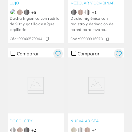
LUJO
MEZCLAR Y COMBINAR
+
6
+
1
Ducha higiénica con rodilla
Ducha higiénica con
de 90° y gatillo de níquel
registro y derivación de
cepillado
pared para lavabo
Mix&Match de grafito
Cód.:
90000579044
Cód.:
90009316070
cepillado
Comparar
Comparar
DOCOLCITY
NUEVA ARISTA
+
2
+
4