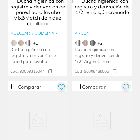
MEZCLAR Y COMBINAR
ARGÓN
+
1
+
2
Ducha higiénica con
Ducha higiénica con
registro y derivación de
registro y derivación de
pared para lavabo
1/2" Argon Chrome
Mix&Match de níquel
Cód.:
90009316044
Cód.:
90008488006
cepillado
Comparar
Comparar