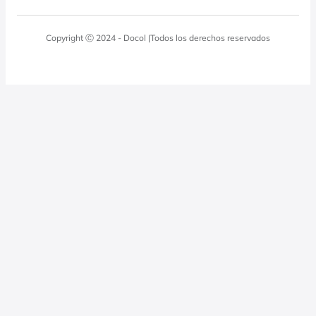
Blog
Lavadero
Política de calidad
Docol Responde
Copyright Ⓒ 2024 - Docol |Todos los derechos reservados
Instalaciones hidráulicas
Profesionales
0800 474 3333
Política de privacidad
Docol Televendas
0800 474 9000
dresponde@docol.com.br
Quiero revender