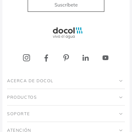
Suscríbete
Docol, viva a água
ACERCA DE DOCOL
Institucional
PRODUCTOS
Instituto Ingo Doubrawa
Baños
SOPORTE
Proyecto Domos
Cocinas
Código de ética
ATENCIÓN