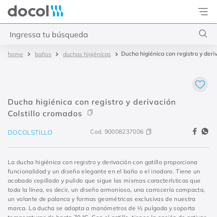
Docol
Ingressa tu búsqueda
Ducha higiénica con registro y deri
baños
duchas higiénicas
Términos más buscados
1
.
torneira
2
.
monocomando
Ducha higiénica con registro y derivación
3
.
misturador
Colstillo cromados
4
.
chuveiro
Cod.
90008237006
DOCOLSTILLO
La ducha higiénica con registro y derivación con gatillo proporciona
funcionalidad y un diseño elegante en el baño o el inodoro. Tiene un
acabado cepillado y pulido que sigue las mismas características que
toda la línea, es decir, un diseño armonioso, una carrocería compacta,
un volante de palanca y formas geométricas exclusivas de nuestra
marca. La ducha se adapta a manómetros de ½ pulgada y soporta