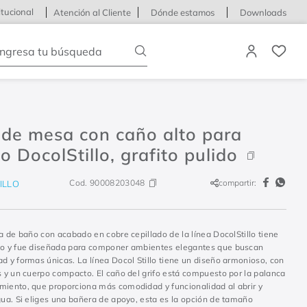
itucional
Atención al Cliente
Dónde estamos
Downloads
Ingresa tu búsqueda
 de mesa con caño alto para
o DocolStillo, grafito pulido
Cod.
90008203048
compartir:
ILLO
ía de baño con acabado en cobre cepillado de la línea DocolStillo tiene
to y fue diseñada para componer ambientes elegantes que buscan
d y formas únicas. La línea Docol Stillo tiene un diseño armonioso, con
s y un cuerpo compacto. El caño del grifo está compuesto por la palanca
miento, que proporciona más comodidad y funcionalidad al abrir y
gua. Si eliges una bañera de apoyo, esta es la opción de tamaño