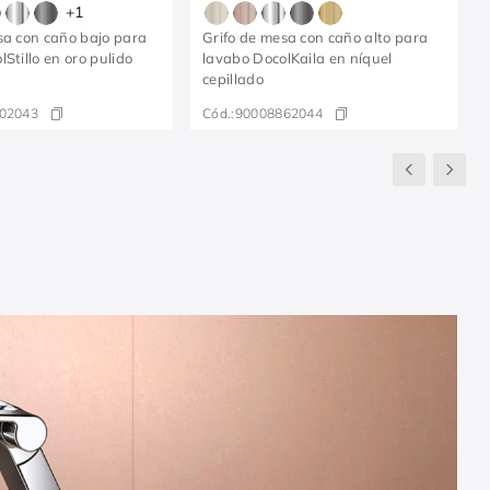
+
1
sa con caño bajo para
Grifo de mesa con caño alto para
Stillo en oro pulido
lavabo DocolKaila en níquel
cepillado
02043
Cód.:
90008862044