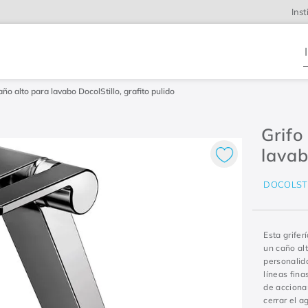
Inst
ño alto para lavabo DocolStillo, grafito pulido
Grifo
lavab
DOCOLST
Esta grifer
un caño al
personalida
líneas fina
de acciona
cerrar el a