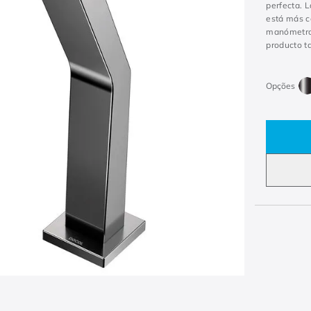
perfecta. L
está más ce
manómetros
producto t