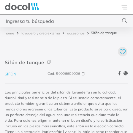
Docol
Ingressa tu búsqueda
Sifón de tanque
lavadero y área externa
accesorios
Términos más buscados
1
.
torneira
2
.
monocomando
Sifón de tanque
3
.
misturador
Cod.
90006609006
SIFÓN
4
.
chuveiro
Los principales beneficios del sifón de lavandería son la calidad,
durabilidad y resistencia de la pieza. Si se instala correctamente, el
producto también garantiza un sistema antiolor que evita que los
malos olores regresen a las tuberías. Este producto sirve para asegurar
un perfecto drenaje del agua, con una resistencia que dura toda la
vida. Para quienes eligen mantener el buen diseño y la sofisticación
incluso en las piezas más sencillas, este sifón es la elección correcta.
Tiene un sistema de limpieza fácil y sencillo. Vale la pena recordar que