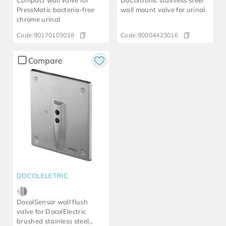
Compact wall valve for
DoColtronic stainless steel
PressMatic bacteria-free
wall mount valve for urinal
chrome urinal
Code:
90170103038
Code:
90004423016
Compare
DOCOLELETRIC
DocolSensor wall flush
valve for DocolElectric
brushed stainless steel