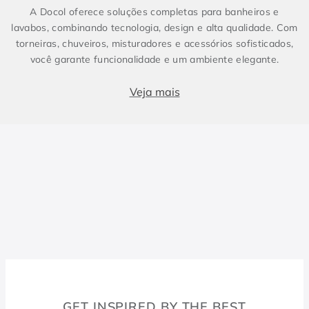
A Docol oferece soluções completas para banheiros e
lavabos, combinando tecnologia, design e alta qualidade. Com
torneiras, chuveiros, misturadores e acessórios sofisticados,
você garante funcionalidade e um ambiente elegante.
Produtos essenciais para Banheiro e Lavabo
Veja mais
Banheiros e lavabos são espaços fundamentais em qualquer
projeto, e contar com metais sanitários de alto padrão faz
toda a diferença. Enquanto o lavabo costuma ser compacto e
conter apenas itens essenciais, como torneira e cuba, o
banheiro demanda soluções completas, incluindo chuveiros e
duchas. Para um design harmônico e prático, a escolha dos
metais certos é essencial. As torneiras, misturadores e
duchas da Docol combinam inovação e eficiência, elevando a
experiência no dia a dia.
Bacias Sanitárias
GET INSPIRED BY THE BEST