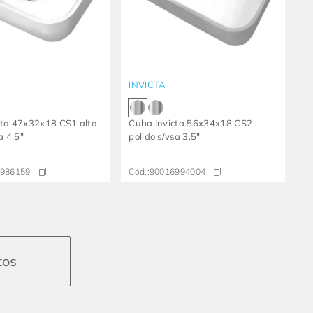
INVICTA
cta 47x32x18 CS1 alto
Cuba Invicta 56x34x18 CS2
a 4,5"
polido s/vsa 3,5"
986159
Cód.:
90016994004