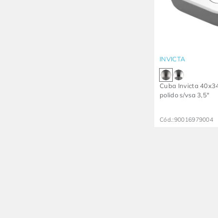
INVICTA
Cuba Invicta 40x
polido s/vsa 3,5"
Cód.:
90016979004