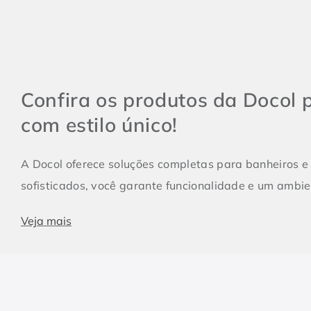
Confira os produtos da Docol 
com estilo único!
A Docol oferece soluções completas para banheiros e 
sofisticados, você garante funcionalidade e um ambie
Veja mais
Produtos essenciais para Banheiro e Lavabo
Banheiros e lavabos são espaços fundamentais em qua
ser compacto e conter apenas itens essenciais, como 
harmônico e prático, a escolha dos metais certos é e