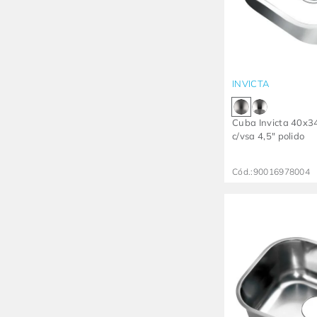
INVICTA
Cuba Invicta 40x
c/vsa 4,5" polido
Cód.:
90016978004