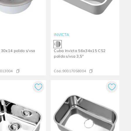
INVICTA
 30x14 polido s/vsa
Cuba Invicta 56x34x15 CS2
polido s/vsa 3,5"
013004
Cód.:
90017058004