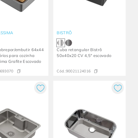
SSIMA
BISTRÔ
obrepor/embutir 64x44
Cuba retangular Bistrô
rios para cozinha
50x40x20 CV 4,5" escovado
ima Grafite Escovado
693070
Cód.:
90021124016