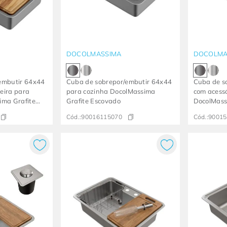
DOCOLMASSIMA
DOCOLMA
embutir 64x44
Cuba de sobrepor/embutir 64x44
Cuba de s
xeira para
para cozinha DocolMassima
com acessó
ima Grafite
Grafite Escovado
DocolMass
Cód.:
90016115070
Cód.:
90015