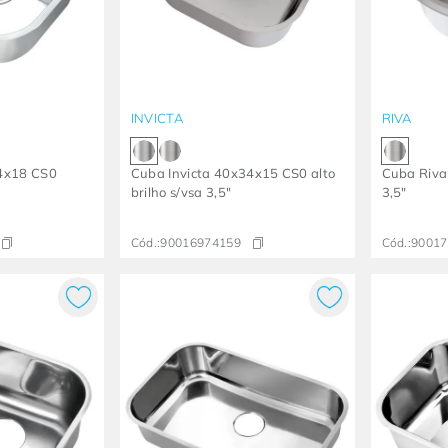
INVICTA
RIVA
34x18 CS0
Cuba Invicta 40x34x15 CS0 alto
Cuba Riva
brilho s/vsa 3,5"
3,5"
Cód.:
90016974159
Cód.:
90017