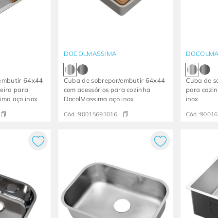
DOCOLMASSIMA
DOCOLMA
embutir 64x44
Cuba de sobrepor/embutir 64x44
Cuba de s
xeira para
com acessórios para cozinha
para cozi
ima aço inox
DocolMassima aço inox
inox
Cód.:
90015693016
Cód.:
90016