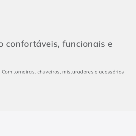
 confortáveis, funcionais e
 Com torneiras, chuveiros, misturadores e acessórios
drão faz toda a diferença. Enquanto o lavabo costuma
incluindo chuveiros e duchas. Para um design
mbinam inovação e eficiência, elevando a experiência