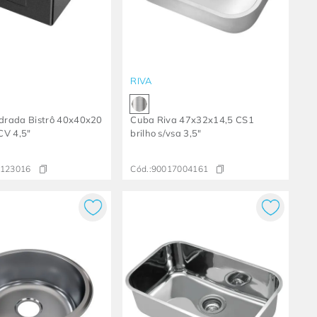
RIVA
rada Bistrô 40x40x20
Cuba Riva 47x32x14,5 CS1
CV 4,5"
brilho s/vsa 3,5"
123016
Cód.:
90017004161