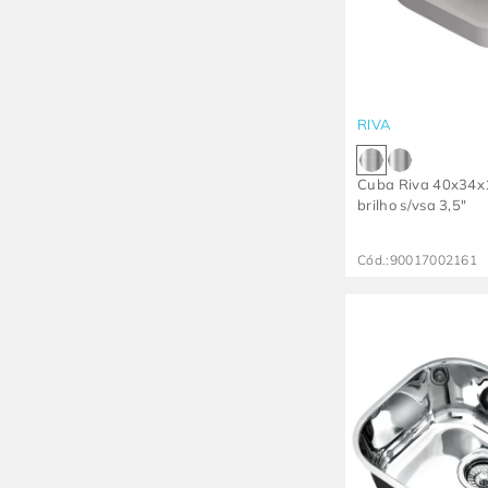
RIVA
Cuba Riva 40x34x
brilho s/vsa 3,5"
Cód.:
90017002161