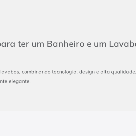
para ter um Banheiro e um Lavabo
lavabos, combinando tecnologia, design e alta qualidade.
nte elegante.
lquer projeto, e contar com metais sanitários de alto pa
torneira e cuba, o banheiro demanda soluções completas, 
ssencial. As torneiras, misturadores e duchas da Docol co