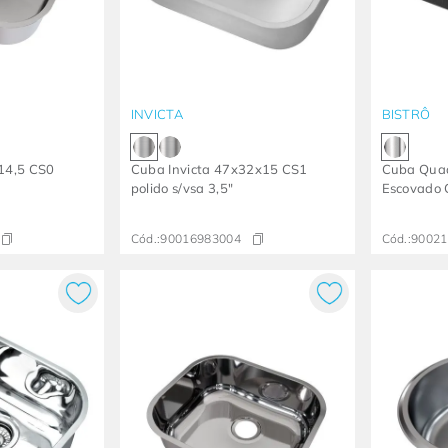
INVICTA
BISTRÔ
14,5 CS0
Cuba Invicta 47x32x15 CS1
Cuba Quad
polido s/vsa 3,5"
Escovado 
Cód.:
90016983004
Cód.:
90021