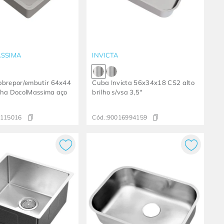
SSIMA
INVICTA
obrepor/embutir 64x44
Cuba Invicta 56x34x18 CS2 alto
nha DocolMassima aço
brilho s/vsa 3,5"
115016
Cód.:
90016994159