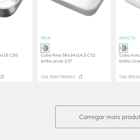
RIVA
INVICTA
34x18 CS0
Cuba Riva 56x34x14,5 CS2
Cuba Invi
brilho s/vsa 3,5"
brilho c/vs
Cód.:
90017008161
Cód.:
90016