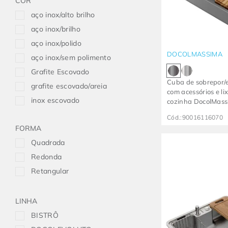
COR
aço inox/alto brilho
aço inox/brilho
aço inox/polido
DOCOLMASSIMA
aço inox/sem polimento
Grafite Escovado
Cuba de sobrepor/
grafite escovado/areia
com acessórios e li
inox escovado
cozinha DocolMass
Escovado
Cód.:
90016116070
FORMA
Quadrada
Redonda
Retangular
LINHA
BISTRÔ