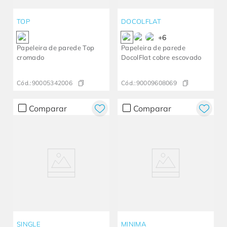
TOP
DOCOLFLAT
+
6
Papeleira de parede Top
Papeleira de parede
cromado
DocolFlat cobre escovado
Cód.:
90005342006
Cód.:
90009608069
Comparar
Comparar
SINGLE
MINIMA