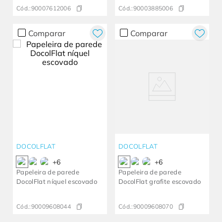
Cód.:
90007612006
Cód.:
90003885006
Comparar
Comparar
DOCOLFLAT
DOCOLFLAT
+
6
+
6
Papeleira de parede
Papeleira de parede
DocolFlat níquel escovado
DocolFlat grafite escovado
Cód.:
90009608044
Cód.:
90009608070