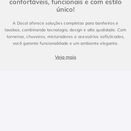
confortáveis, funcionais e com estilo
único!
A Docol oferece soluções completas para banheiros e
lavabos, combinando tecnologia, design e alta qualidade. Com
torneiras, chuveiros, misturadores e acessórios sofisticados,
você garante funcionalidade e um ambiente elegante.
Produtos essenciais para Banheiro e Lavabo
Veja mais
Banheiros e lavabos são espaços fundamentais em qualquer
projeto, e contar com metais sanitários de alto padrão faz
toda a diferença. Enquanto o lavabo costuma ser compacto e
conter apenas itens essenciais, como torneira e cuba, o
banheiro demanda soluções completas, incluindo chuveiros e
duchas. Para um design harmônico e prático, a escolha dos
metais certos é essencial. As torneiras, misturadores e
duchas da Docol combinam inovação e eficiência, elevando a
experiência no dia a dia.