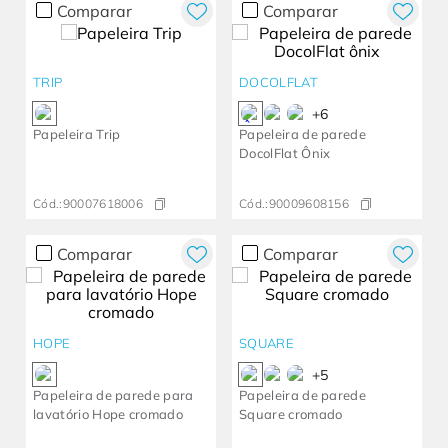
Comparar
Comparar
TRIP
DOCOLFLAT
+
6
Papeleira Trip
Papeleira de parede
DocolFlat Ônix
Cód.:
90007618006
Cód.:
90009608156
Comparar
Comparar
HOPE
SQUARE
+
5
Papeleira de parede para
Papeleira de parede
lavatório Hope cromado
Square cromado