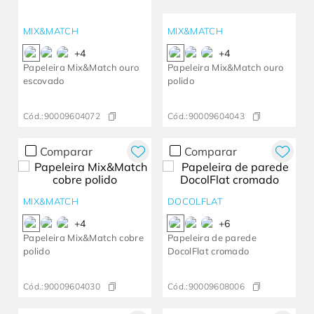
MIX&MATCH
MIX&MATCH
+
4
+
4
Papeleira Mix&Match ouro
Papeleira Mix&Match ouro
escovado
polido
Cód.:
90009604072
Cód.:
90009604043
Comparar
Comparar
MIX&MATCH
DOCOLFLAT
+
4
+
6
Papeleira Mix&Match cobre
Papeleira de parede
polido
DocolFlat cromado
Cód.:
90009604030
Cód.:
90009608006