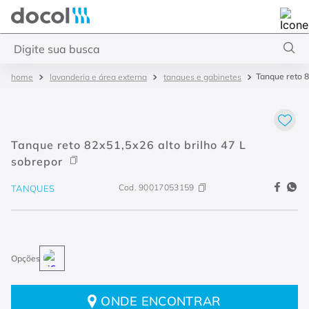
Docol
Digite sua busca
Tanque reto 8
lavanderia e área externa
tanques e gabinetes
Termos mais buscados
1
º
torneira
2
º
monocomando
Tanque reto 82x51,5x26 alto brilho 47 L
3
º
misturador
sobrepor
4
º
chuveiro
Cod.
90017053159
TANQUES
ONDE ENCONTRAR