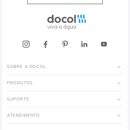
Docol, viva a água
SOBRE A DOCOL
Institucional
PRODUTOS
Instituto Ingo Doubrawa
Banheiro
SUPORTE
Projeto Domos
Cozinhas
Código de Ética
ATENDIMENTO
Trabalhe Conosco
Lavanderia
Política de Qualidade