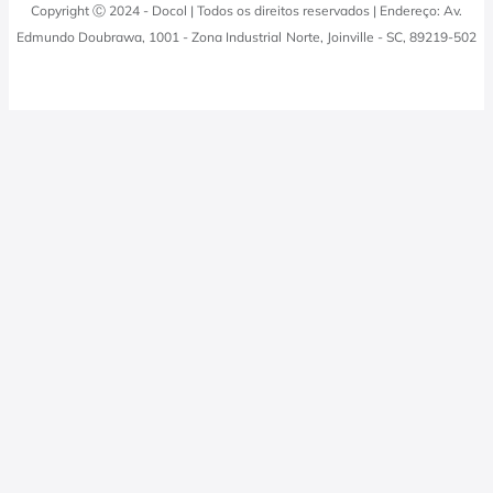
Docol Responde
Copyright Ⓒ 2024 - Docol | Todos os direitos reservados | Endereço: Av.
Viva Docol
Instalações hidraulicas
Edmundo Doubrawa, 1001 - Zona Industrial Norte, Joinville - SC, 89219-502
Profissionais
0800 474 3333
Visite a Casa Docol
Tabela de Tributos
Fale Conosco
Blog
Política de Privacidade
Docol Televendas
0800 474 9000
Quero revender