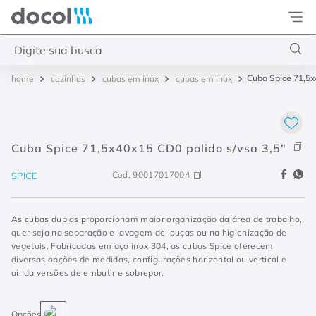
Docol
Digite sua busca
Cuba Spice 71,5x
cozinhas
cubas em inox
cubas em inox
Termos mais buscados
1
º
torneira
2
º
monocomando
Cuba Spice 71,5x40x15 CD0 polido s/vsa 3,5"
3
º
misturador
Cod.
90017017004
SPICE
4
º
chuveiro
As cubas duplas proporcionam maior organização da área de trabalho,
quer seja na separação e lavagem de louças ou na higienização de
vegetais. Fabricadas em aço inox 304, as cubas Spice oferecem
diversas opções de medidas, configurações horizontal ou vertical e
ainda versões de embutir e sobrepor.