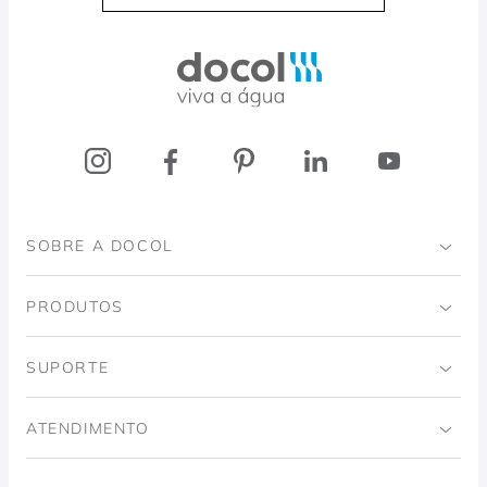
Docol, viva a água
SOBRE A DOCOL
Institucional
PRODUTOS
Instituto Ingo Doubrawa
Banheiro
SUPORTE
Projeto Domos
Cozinhas
Código de Ética
ATENDIMENTO
Trabalhe Conosco
Lavanderia
Política de Qualidade
Docol Responde