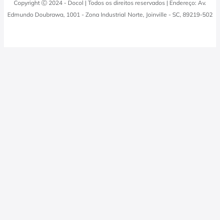
Copyright Ⓒ 2024 - Docol | Todos os direitos reservados | Endereço: Av.
Viva Docol
Instalações hidraulicas
Edmundo Doubrawa, 1001 - Zona Industrial Norte, Joinville - SC, 89219-502
Profissionais
0800 474 3333
Visite a Casa Docol
Tabela de Tributos
Fale Conosco
Blog
Política de Privacidade
Docol Televendas
0800 474 9000
Quero revender