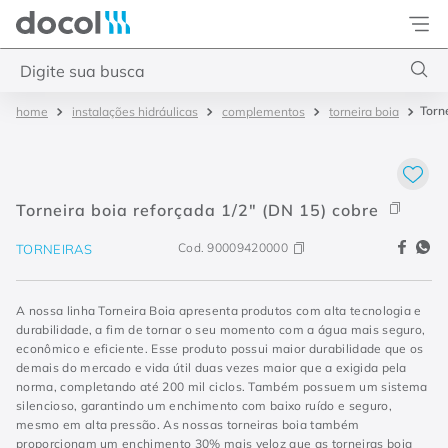
Docol
Digite sua busca
Torn
instalações hidráulicas
complementos
torneira boia
Termos mais buscados
1
º
torneira
2
º
monocomando
Torneira boia reforçada 1/2" (DN 15) cobre
3
º
misturador
Cod.
90009420000
TORNEIRAS
4
º
chuveiro
A nossa linha Torneira Boia apresenta produtos com alta tecnologia e
durabilidade, a fim de tornar o seu momento com a água mais seguro,
econômico e eficiente. Esse produto possui maior durabilidade que os
demais do mercado e vida útil duas vezes maior que a exigida pela
norma, completando até 200 mil ciclos. Também possuem um sistema
silencioso, garantindo um enchimento com baixo ruído e seguro,
mesmo em alta pressão. As nossas torneiras boia também
proporcionam um enchimento 30% mais veloz que as torneiras boia