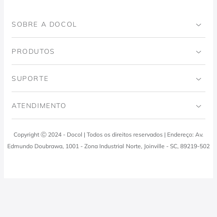
SOBRE A DOCOL
Institucional
PRODUTOS
Instituto Ingo Doubrawa
Banheiro
SUPORTE
Projeto Domos
Cozinhas
Código de Ética
ATENDIMENTO
Trabalhe Conosco
Lavanderia
Política de Qualidade
Docol Responde
Copyright Ⓒ 2024 - Docol | Todos os direitos reservados | Endereço: Av.
Viva Docol
Instalações hidraulicas
Edmundo Doubrawa, 1001 - Zona Industrial Norte, Joinville - SC, 89219-502
Profissionais
0800 474 3333
Visite a Casa Docol
Tabela de Tributos
Fale Conosco
Blog
Política de Privacidade
Docol Televendas