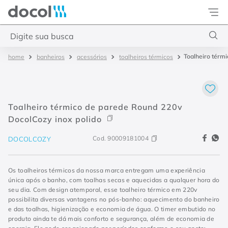
Docol
Digite sua busca
Toalheiro térm
banheiros
acessórios
toalheiros térmicos
Termos mais buscados
1
º
torneira
2
º
monocomando
Toalheiro térmico de parede Round 220v
3
º
misturador
DocolCozy inox polido
4
º
chuveiro
Cod.
90009181004
DOCOLCOZY
Os toalheiros térmicos da nossa marca entregam uma experiência
única após o banho, com toalhas secas e aquecidas a qualquer hora do
seu dia. Com design atemporal, esse toalheiro térmico em 220v
possibilita diversas vantagens no pós-banho: aquecimento do banheiro
e das toalhas, higienização e economia de água. O timer embutido no
produto ainda te dá mais conforto e segurança, além de economia de