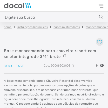
Docol
Digite sua busca
instalações hidráulicas
bases misturadoras
monocomando pa
Termos mais buscados
1
º
torneira
2
º
monocomando
Base monocomando para chuveiro resort com
3
º
misturador
seletor integrado 3/4" bruto
4
º
chuveiro
Cod.
90006903006
DOCOLBASE
A base monocomando para o Chuveiro Resort foi desenvolvida
exclusivamente pois, para acionar as duas opções de jatos que o
chuveiro disponibiliza, era necessário criar uma base diferente, que
permite a personalização do banho. Sendo assim, o usuário direciona a
água para onde mais lhe agrada: jato retilíneo, cascata ou ducha
manual. O produto ainda é equipado com válvulas de retenção que