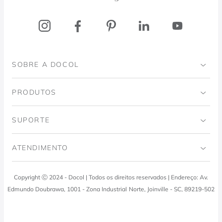
SOBRE A DOCOL
Institucional
PRODUTOS
Instituto Ingo Doubrawa
Banheiro
SUPORTE
Projeto Domos
Cozinhas
Código de Ética
ATENDIMENTO
Trabalhe Conosco
Lavanderia
Política de Qualidade
Docol Responde
Copyright Ⓒ 2024 - Docol | Todos os direitos reservados | Endereço: Av.
Viva Docol
Instalações hidraulicas
Edmundo Doubrawa, 1001 - Zona Industrial Norte, Joinville - SC, 89219-502
Profissionais
0800 474 3333
Visite a Casa Docol
Tabela de Tributos
Fale Conosco