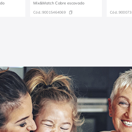
ado
Mix&Match Cobre escovado
Cód.:
90015464069
Cód.:
900073