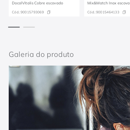
DocolVitalis Cobre escovado
Mix&Match Inox escov
Cód.:
90015793069
Cód.:
90015464133
Galeria do produto