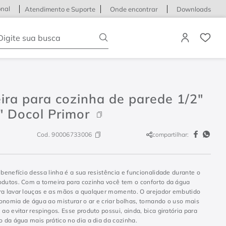
onal
Atendimento e Suporte
Onde encontrar
Downloads
igite sua busca
ira para cozinha de parede 1/2"
" Docol Primor
Cod.
90006733006
compartilhar:
 benefício dessa linha é a sua resistência e funcionalidade durante o
odutos. Com a torneira para cozinha você tem o conforto da água
ra lavar louças e as mãos a qualquer momento. O arejador embutido
onomia de água ao misturar o ar e criar bolhas, tornando o uso mais
 ao evitar respingos. Esse produto possui, ainda, bica giratória para
o da água mais prático no dia a dia da cozinha.