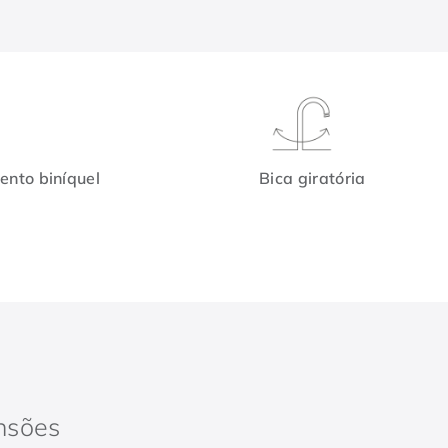
nto biníquel
Bica giratória
nsões