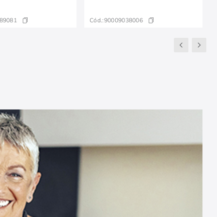
89081
Cód.:
90009038006