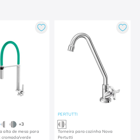
PERTUTTI
+
3
ca alta de mesa para
Torneira para cozinha Nova
c cromado/verde
Pertutti