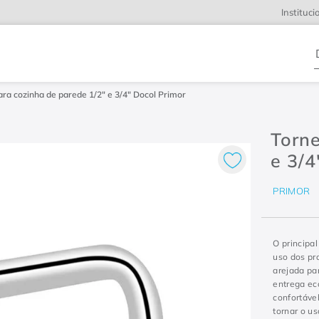
Instituci
D
ara cozinha de parede 1/2" e 3/4" Docol Primor
Torne
e 3/4
PRIMOR
O principal
uso dos pr
arejada pa
entrega ec
confortável
tornar o us