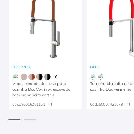
DOC VOX
DOC
+
6
Monocomando de mesa para
Torneira bica alta de 
cozinha Doc Vox inox escovado
cozinha Doc vermelho
com mangueira corten
Cód.:
90016221151
Cód.:
90007428079