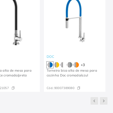
DOC
+
3
ca alta de mesa para
Torneira bica alta de mesa para
ce cromado/preta
cozinha Doc cromado/azul
21057
Cód.:
90007389080