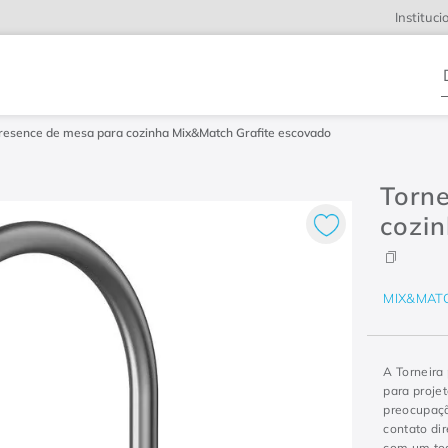
Instituci
D
Presence de mesa para cozinha Mix&Match Grafite escovado
Torn
cozi
MIX&MAT
A Torneira
para proje
preocupaçã
contato di
com um to