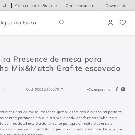
onal
Atendimento e Suporte
Onde encontrar
Downloads
igite sua busca
eira Presence de mesa para
nha Mix&Match Grafite escovado
Cod.
90015460070
compartilhar:
CH
 para cozinha de mesa Presence grafite escovado é a escolha perfeita
tos contemporâneos em que a simplicidade das formas simboliza a
o com os detalhes. O acionamento por aproximação dispensa o
reto das mãos com o produto, o que torna o ambiente mais higiênico e
que muito mais moderno.