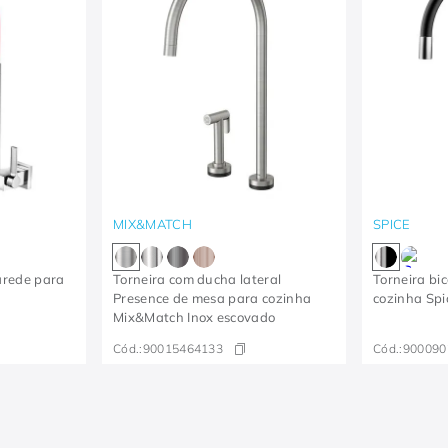
MIX&MATCH
SPICE
parede para
Torneira com ducha lateral
Torneira bi
Presence de mesa para cozinha
cozinha Spi
Mix&Match Inox escovado
Cód.:
90015464133
Cód.:
900090