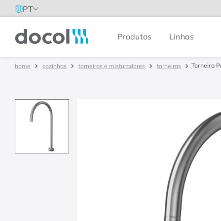
PT
Produtos
Linhas
Docol
Torneira 
cozinhas
torneiras e misturadores
torneiras