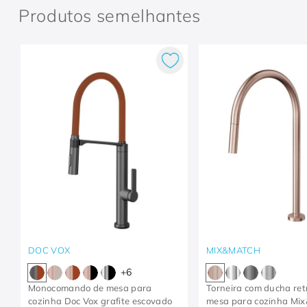
Produtos semelhantes
DOC VOX
MIX&MATCH
+
6
Monocomando de mesa para
Torneira com ducha retr
cozinha Doc Vox grafite escovado
mesa para cozinha Mi