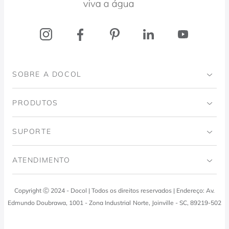
SOBRE A DOCOL
Institucional
PRODUTOS
Instituto Ingo Doubrawa
Banheiro
SUPORTE
Projeto Domos
Cozinhas
Código de Ética
ATENDIMENTO
Trabalhe Conosco
Lavanderia
Política de Qualidade
Docol Responde
Copyright Ⓒ 2024 - Docol | Todos os direitos reservados | Endereço: Av.
Viva Docol
Instalações hidraulicas
Edmundo Doubrawa, 1001 - Zona Industrial Norte, Joinville - SC, 89219-502
Profissionais
0800 474 3333
Visite a Casa Docol