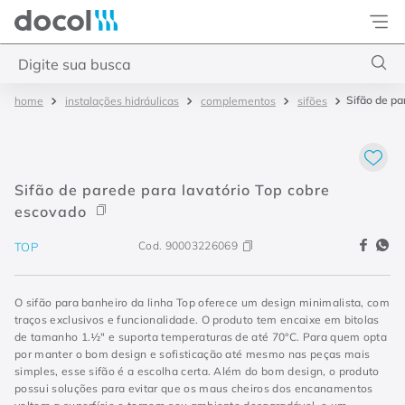
Docol
Digite sua busca
Sifão de pa
instalações hidráulicas
complementos
sifões
Termos mais buscados
1
º
torneira
2
º
monocomando
Sifão de parede para lavatório Top cobre
3
º
misturador
escovado
4
º
chuveiro
Cod.
90003226069
TOP
O sifão para banheiro da linha Top oferece um design minimalista, com
traços exclusivos e funcionalidade. O produto tem encaixe em bitolas
de tamanho 1.½" e suporta temperaturas de até 70°C. Para quem opta
por manter o bom design e sofisticação até mesmo nas peças mais
simples, esse sifão é a escolha certa. Além do bom design, o produto
possui soluções para evitar que os maus cheiros dos encanamentos