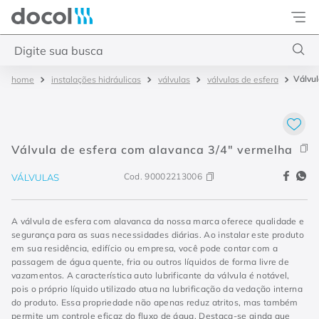
Docol
Digite sua busca
Válvul
instalações hidráulicas
válvulas
válvulas de esfera
Termos mais buscados
1
º
torneira
2
º
monocomando
Válvula de esfera com alavanca 3/4" vermelha
3
º
misturador
Cod.
90002213006
VÁLVULAS
4
º
chuveiro
A válvula de esfera com alavanca da nossa marca oferece qualidade e
segurança para as suas necessidades diárias. Ao instalar este produto
em sua residência, edifício ou empresa, você pode contar com a
passagem de água quente, fria ou outros líquidos de forma livre de
vazamentos. A característica auto lubrificante da válvula é notável,
pois o próprio líquido utilizado atua na lubrificação da vedação interna
do produto. Essa propriedade não apenas reduz atritos, mas também
permite um controle eficaz do fluxo de água. Destaca-se ainda que