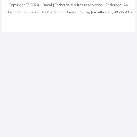
Docol Responde
Copyright Ⓒ 2024 - Docol | Todos os direitos reservados | Endereço: Av.
Viva Docol
Instalações hidraulicas
Edmundo Doubrawa, 1001 - Zona Industrial Norte, Joinville - SC, 89219-502
Profissionais
0800 474 3333
Visite a Casa Docol
Tabela de Tributos
Fale Conosco
Blog
Política de Privacidade
Docol Televendas
0800 474 9000
Quero revender