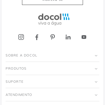
Docol, viva a água
SOBRE A DOCOL
Institucional
PRODUTOS
Instituto Ingo Doubrawa
Banheiro
SUPORTE
Projeto Domos
Cozinhas
Código de Ética
ATENDIMENTO
Trabalhe Conosco
Lavanderia
Política de Qualidade