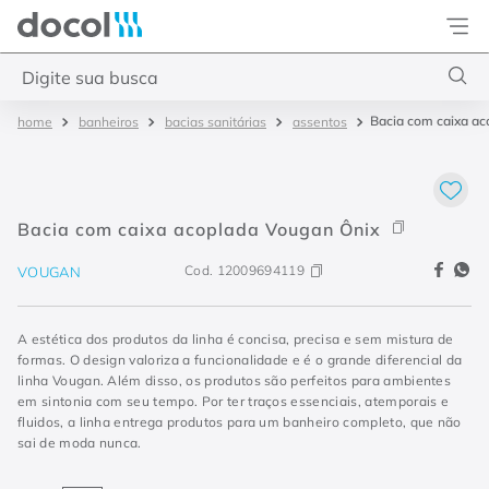
Docol
Digite sua busca
Bacia com caixa ac
banheiros
bacias sanitárias
assentos
Termos mais buscados
1
º
torneira
2
º
monocomando
Bacia com caixa acoplada Vougan Ônix​
3
º
misturador
Cod.
12009694119
VOUGAN
4
º
chuveiro
A estética dos produtos da linha é concisa, precisa e sem mistura de
formas. O design valoriza a funcionalidade e é o grande diferencial da
linha Vougan. Além disso, os produtos são perfeitos para ambientes
em sintonia com seu tempo. Por ter traços essenciais, atemporais e
fluidos, a linha entrega produtos para um banheiro completo, que não
sai de moda nunca.