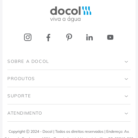
Docol, viva a água
SOBRE A DOCOL
Institucional
PRODUTOS
Instituto Ingo Doubrawa
Banheiro
SUPORTE
Projeto Domos
Cozinhas
Código de Ética
ATENDIMENTO
Trabalhe Conosco
Lavanderia
Política de Qualidade
Docol Responde
Copyright Ⓒ 2024 - Docol | Todos os direitos reservados | Endereço: Av.
Viva Docol