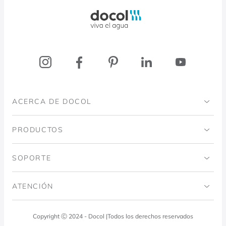
Docol, viva a água
ACERCA DE DOCOL
Institucional
PRODUCTOS
Instituto Ingo Doubrawa
Baños
SOPORTE
Proyecto Domos
Cocinas
Código de ética
ATENCIÓN
Blog
Lavadero
Política de calidad
Docol Responde
Copyright Ⓒ 2024 - Docol |Todos los derechos reservados