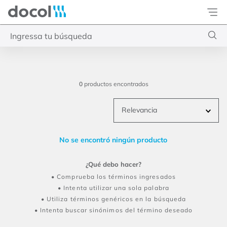
Docol
Ingressa tu búsqueda
Términos más buscados
1
.
cubas
0
productos
2
.
torneira banheiro
Relevancia
3
.
eden
4
.
inox escovado
No se encontró ningún producto
¿Qué debo hacer?
Comprueba los términos ingresados
Intenta utilizar una sola palabra
Utiliza términos genéricos en la búsqueda
Intenta buscar sinónimos del término deseado