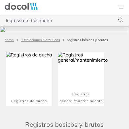
Docol
Ingressa tu búsqueda
Términos más buscados
registros básicos y brutos
instalaciones hidráulicas
1
.
torneira
2
.
monocomando
3
.
misturador
4
.
chuveiro
Registros
Registros de ducha
general/mantenimiento
Registros básicos y brutos