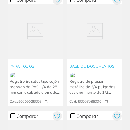
Comparar
Comparar
PARA TODOS
BASE DE DOCUMENTOS
Registro Basetec tipo cajón
Registro de presión
redondo de PVC 1/4 de 25
metálico de 3/4 pulgadas,
mm con acabado cromado
accionamiento de 1/2
Perutti
vuelta, apertura en el
Cód.:
90009029006
Cód.:
90006986000
sentido de las agujas del
reloj
Comparar
Comparar