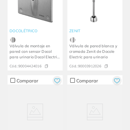
DOCOLÉTRICO
ZENIT
Válvula de montaje en
Válvula de pared blanca y
pared con sensor Docol
cromada Zenit de Docole
para urinario Docol Electric
Electric para urinario
de acero inoxidable
Cód.:
90004424016
Cód.:
90003912026
cepillado
Comparar
Comparar