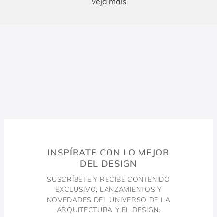
Produtos essenciais para Banheiro e Lavabo
Veja mais
Banheiros e lavabos são espaços fundamentais em qualquer
projeto, e contar com metais sanitários de alto padrão faz
toda a diferença. Enquanto o lavabo costuma ser compacto e
conter apenas itens essenciais, como torneira e cuba, o
banheiro demanda soluções completas, incluindo chuveiros e
duchas. Para um design harmônico e prático, a escolha dos
metais certos é essencial. As torneiras, misturadores e
duchas da Docol combinam inovação e eficiência, elevando a
experiência no dia a dia.
Bacias Sanitárias
INSPÍRATE CON LO MEJOR
A Docol oferece soluções que garantem conforto,
DEL DESIGN
durabilidade e sofisticação. Com tecnologia avançada e
design moderno, as bacias sanitárias da marca se adaptam a
SUSCRÍBETE Y RECIBE CONTENIDO
EXCLUSIVO, LANZAMIENTOS Y
diversos estilos de projeto, proporcionando bem-estar e
NOVEDADES DEL UNIVERSO DE LA
eficiência no consumo de água.
ARQUITECTURA Y EL DESIGN.