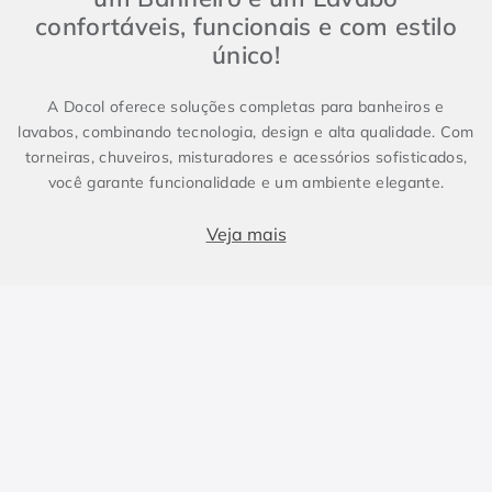
confortáveis, funcionais e com estilo
único!
A Docol oferece soluções completas para banheiros e
lavabos, combinando tecnologia, design e alta qualidade. Com
torneiras, chuveiros, misturadores e acessórios sofisticados,
você garante funcionalidade e um ambiente elegante.
Produtos essenciais para Banheiro e Lavabo
Veja mais
Banheiros e lavabos são espaços fundamentais em qualquer
projeto, e contar com metais sanitários de alto padrão faz
toda a diferença. Enquanto o lavabo costuma ser compacto e
conter apenas itens essenciais, como torneira e cuba, o
banheiro demanda soluções completas, incluindo chuveiros e
duchas. Para um design harmônico e prático, a escolha dos
metais certos é essencial. As torneiras, misturadores e
duchas da Docol combinam inovação e eficiência, elevando a
experiência no dia a dia.