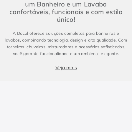
um Banheiro e um Lavabo
confortáveis, funcionais e com estilo
único!
A Docol oferece soluções completas para banheiros e
lavabos, combinando tecnologia, design e alta qualidade. Com
torneiras, chuveiros, misturadores e acessórios sofisticados,
você garante funcionalidade e um ambiente elegante.
Produtos essenciais para Banheiro e Lavabo
Veja mais
Banheiros e lavabos são espaços fundamentais em qualquer
projeto, e contar com metais sanitários de alto padrão faz
toda a diferença. Enquanto o lavabo costuma ser compacto e
conter apenas itens essenciais, como torneira e cuba, o
banheiro demanda soluções completas, incluindo chuveiros e
duchas. Para um design harmônico e prático, a escolha dos
metais certos é essencial. As torneiras, misturadores e
duchas da Docol combinam inovação e eficiência, elevando a