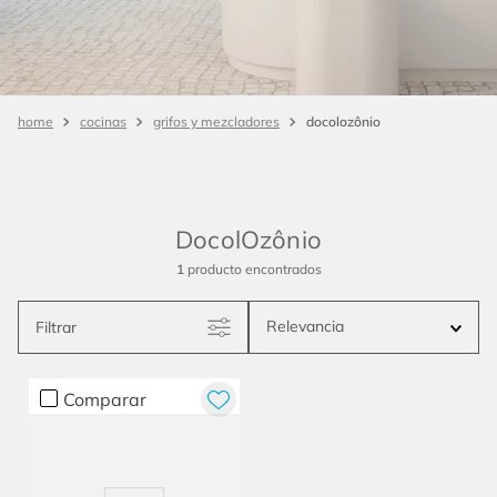
docolozônio
cocinas
grifos y mezcladores
DocolOzônio
1
producto
Relevancia
Filtrar
Comparar