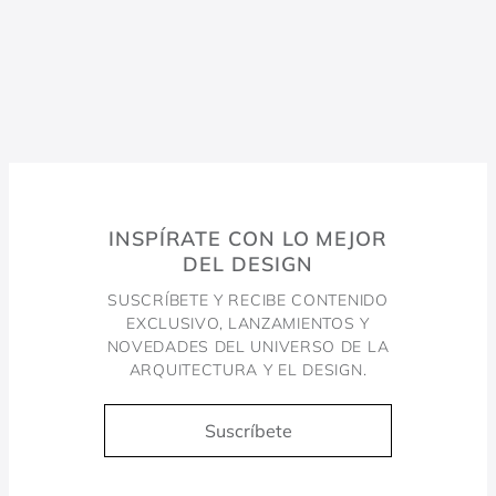
conter apenas itens essenciais, como torneira e cuba, o
banheiro demanda soluções completas, incluindo chuveiros e
duchas. Para um design harmônico e prático, a escolha dos
metais certos é essencial. As torneiras, misturadores e
duchas da Docol combinam inovação e eficiência, elevando a
experiência no dia a dia.
Bacias Sanitárias
INSPÍRATE CON LO MEJOR
A Docol oferece soluções que garantem conforto,
DEL DESIGN
durabilidade e sofisticação. Com tecnologia avançada e
design moderno, as bacias sanitárias da marca se adaptam a
SUSCRÍBETE Y RECIBE CONTENIDO
EXCLUSIVO, LANZAMIENTOS Y
diversos estilos de projeto, proporcionando bem-estar e
NOVEDADES DEL UNIVERSO DE LA
eficiência no consumo de água.
ARQUITECTURA Y EL DESIGN.
Cubas e Lavatórios
Suscríbete
A escolha entre cubas e lavatórios depende do estilo e da
necessidade de cada espaço. As cubas de apoio são ideais