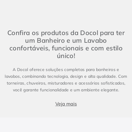
Confira os produtos da Docol para ter
um Banheiro e um Lavabo
confortáveis, funcionais e com estilo
único!
A Docol oferece soluções completas para banheiros e
lavabos, combinando tecnologia, design e alta qualidade. Com
torneiras, chuveiros, misturadores e acessórios sofisticados,
você garante funcionalidade e um ambiente elegante.
Produtos essenciais para Banheiro e Lavabo
Veja mais
Banheiros e lavabos são espaços fundamentais em qualquer
projeto, e contar com metais sanitários de alto padrão faz
toda a diferença. Enquanto o lavabo costuma ser compacto e