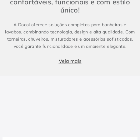
confortáveis, funcionais e com estilo
único!
A Docol oferece soluções completas para banheiros e
lavabos, combinando tecnologia, design e alta qualidade. Com
torneiras, chuveiros, misturadores e acessórios sofisticados,
você garante funcionalidade e um ambiente elegante.
Produtos essenciais para Banheiro e Lavabo
Veja mais
Banheiros e lavabos são espaços fundamentais em qualquer
projeto, e contar com metais sanitários de alto padrão faz
toda a diferença. Enquanto o lavabo costuma ser compacto e
conter apenas itens essenciais, como torneira e cuba, o
banheiro demanda soluções completas, incluindo chuveiros e
duchas. Para um design harmônico e prático, a escolha dos
metais certos é essencial. As torneiras, misturadores e
duchas da Docol combinam inovação e eficiência, elevando a
experiência no dia a dia.