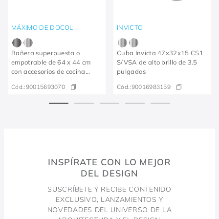
MÁXIMO DE DOCOL
INVICTO
Bañera superpuesta o
Cuba Invicta 47x32x15 CS1
empotrable de 64 x 44 cm
S/VSA de alto brillo de 3.5
con accesorios de cocina
pulgadas
DocolMassima Brushed
Cód.:
90015693070
Cód.:
90016983159
Graphite
INSPÍRATE CON LO MEJOR
DEL DESIGN
SUSCRÍBETE Y RECIBE CONTENIDO
EXCLUSIVO, LANZAMIENTOS Y
NOVEDADES DEL UNIVERSO DE LA