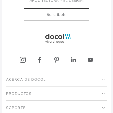
ARQUITECTURA Y EL DESIGN.
Suscríbete
Docol, viva a água
ACERCA DE DOCOL
Institucional
PRODUCTOS
Instituto Ingo Doubrawa
Baños
SOPORTE