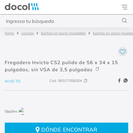
Docol
Ingressa tu búsqueda
cocinas
bachas en acero inoxidable
bachas en acero inoxida
Términos más buscados
1
.
torneira
2
.
monocomando
Fregadero Invicta CS2 pulido de 56 x 34 x 15
3
.
misturador
pulgadas, sin VSA de 3,5 pulgadas
4
.
chuveiro
Cod.
90017058004
INVICTO
DÓNDE ENCONTRAR