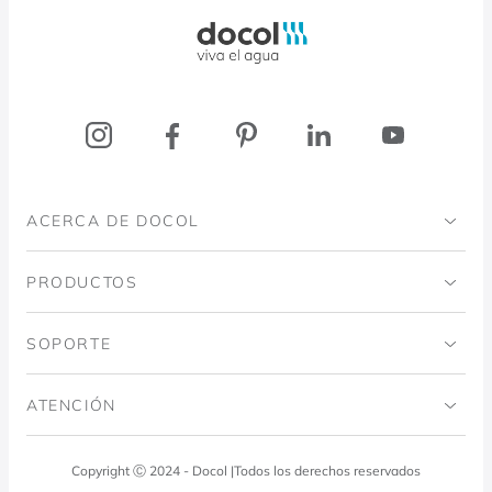
Docol, viva a água
ACERCA DE DOCOL
Institucional
PRODUCTOS
Instituto Ingo Doubrawa
Baños
SOPORTE
Proyecto Domos
Cocinas
Código de ética
ATENCIÓN
Blog
Lavadero
Política de calidad
Docol Responde
Copyright Ⓒ 2024 - Docol |Todos los derechos reservados