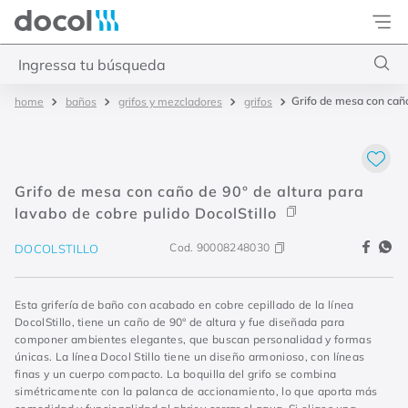
Docol
Ingressa tu búsqueda
Grifo de mesa con caño
baños
grifos y mezcladores
grifos
Términos más buscados
1
.
cozinhas
2
.
inox escovado
Grifo de mesa con caño de 90° de altura para
3
.
docolkaila
lavabo de cobre pulido DocolStillo
4
.
docol primor
Cod.
90008248030
DOCOLSTILLO
Esta grifería de baño con acabado en cobre cepillado de la línea
DocolStillo, tiene un caño de 90° de altura y fue diseñada para
componer ambientes elegantes, que buscan personalidad y formas
únicas. La línea Docol Stillo tiene un diseño armonioso, con líneas
finas y un cuerpo compacto. La boquilla del grifo se combina
simétricamente con la palanca de accionamiento, lo que aporta más