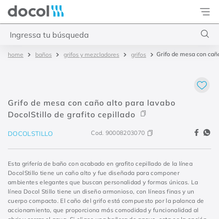
Docol
Ingressa tu búsqueda
Grifo de mesa con caño 
baños
grifos y mezcladores
grifos
Términos más buscados
1
.
cozinhas
2
.
inox escovado
Grifo de mesa con caño alto para lavabo
3
.
docolkaila
DocolStillo de grafito cepillado
4
.
docol primor
Cod.
90008203070
DOCOLSTILLO
Esta grifería de baño con acabado en grafito cepillado de la línea
DocolStillo tiene un caño alto y fue diseñada para componer
ambientes elegantes que buscan personalidad y formas únicas. La
línea Docol Stillo tiene un diseño armonioso, con líneas finas y un
cuerpo compacto. El caño del grifo está compuesto por la palanca de
accionamiento, que proporciona más comodidad y funcionalidad al