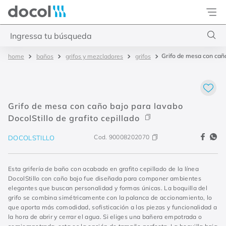
Docol
Ingressa tu búsqueda
Grifo de mesa con caño
baños
grifos y mezcladores
grifos
Términos más buscados
1
.
cubas
2
.
torneira banheiro
Grifo de mesa con caño bajo para lavabo
3
.
eden
DocolStillo de grafito cepillado
4
.
inox escovado
Cod.
90008202070
DOCOLSTILLO
Esta grifería de baño con acabado en grafito cepillado de la línea
DocolStillo con caño bajo fue diseñada para componer ambientes
elegantes que buscan personalidad y formas únicas. La boquilla del
grifo se combina simétricamente con la palanca de accionamiento, lo
que aporta más comodidad, sofisticación a las piezas y funcionalidad a
la hora de abrir y cerrar el agua. Si eliges una bañera empotrada o