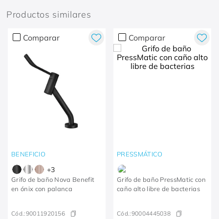
Productos similares
Comparar
Comparar
BENEFICIO
PRESSMÁTICO
+
3
Grifo de baño Nova Benefit
Grifo de baño PressMatic con
en ónix con palanca
caño alto libre de bacterias
Cód.:
90011920156
Cód.:
90004445038