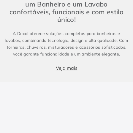
um Banheiro e um Lavabo
confortáveis, funcionais e com estilo
único!
A Docol oferece soluções completas para banheiros e
lavabos, combinando tecnologia, design e alta qualidade. Com
torneiras, chuveiros, misturadores e acessórios sofisticados,
você garante funcionalidade e um ambiente elegante.
Produtos essenciais para Banheiro e Lavabo
Veja mais
Banheiros e lavabos são espaços fundamentais em qualquer
projeto, e contar com metais sanitários de alto padrão faz
toda a diferença. Enquanto o lavabo costuma ser compacto e
conter apenas itens essenciais, como torneira e cuba, o
banheiro demanda soluções completas, incluindo chuveiros e
duchas. Para um design harmônico e prático, a escolha dos
metais certos é essencial. As torneiras, misturadores e
duchas da Docol combinam inovação e eficiência, elevando a