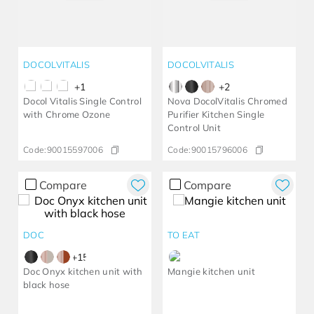
DOCOLVITALIS
DOCOLVITALIS
+
1
+
2
Docol Vitalis Single Control
Nova DocolVitalis Chromed
with Chrome Ozone
Purifier Kitchen Single
Control Unit
Code:
90015597006
Code:
90015796006
Compare
Compare
DOC
TO EAT
+
15
Doc Onyx kitchen unit with
Mangie kitchen unit
black hose