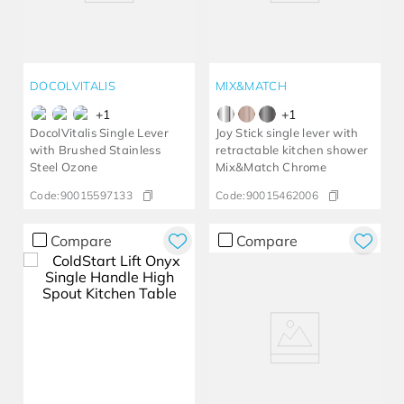
DOCOLVITALIS
MIX&MATCH
+
1
+
1
DocolVitalis Single Lever
Joy Stick single lever with
with Brushed Stainless
retractable kitchen shower
Steel Ozone
Mix&Match Chrome
Code:
90015597133
Code:
90015462006
Compare
Compare