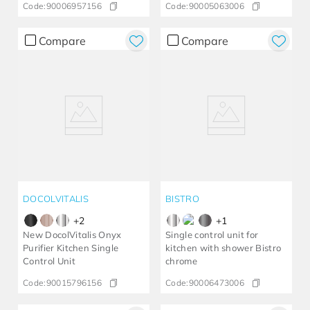
Code:
90006957156
Code:
90005063006
Compare
Compare
DOCOLVITALIS
BISTRO
+
2
+
1
New DocolVitalis Onyx
Single control unit for
Purifier Kitchen Single
kitchen with shower Bistro
Control Unit
chrome
Code:
90015796156
Code:
90006473006