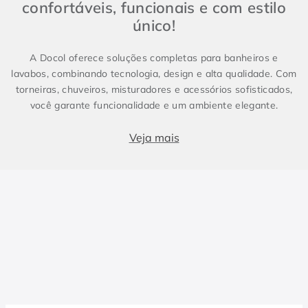
confortáveis, funcionais e com estilo
único!
A Docol oferece soluções completas para banheiros e
lavabos, combinando tecnologia, design e alta qualidade. Com
torneiras, chuveiros, misturadores e acessórios sofisticados,
você garante funcionalidade e um ambiente elegante.
Produtos essenciais para Banheiro e Lavabo
Veja mais
Banheiros e lavabos são espaços fundamentais em qualquer
projeto, e contar com metais sanitários de alto padrão faz
toda a diferença. Enquanto o lavabo costuma ser compacto e
conter apenas itens essenciais, como torneira e cuba, o
banheiro demanda soluções completas, incluindo chuveiros e
duchas. Para um design harmônico e prático, a escolha dos
metais certos é essencial. As torneiras, misturadores e
duchas da Docol combinam inovação e eficiência, elevando a
experiência no dia a dia.