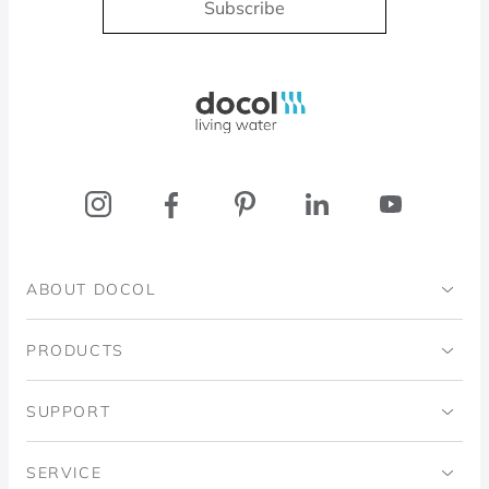
Subscribe
Docol, viva a água
ABOUT DOCOL
Institutional
PRODUCTS
Ingo Doubrawa Institute
Bathrooms
SUPPORT
Domos Project
Kitchens
Code of Ethics
SERVICE