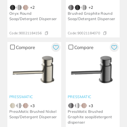
+
2
+
2
Onyx Round
Brushed Graphite Round
Soap/Detergent Dispenser
Soap/Detergent Dispenser
Code:
90021184156
Code:
90021184070
Compare
Compare
PRESSMATIC
PRESSMATIC
+
3
+
3
PressMatic Brushed Nickel
PressMatic Brushed
Soap/Detergent Dispenser
Graphite soap/detergent
dispenser