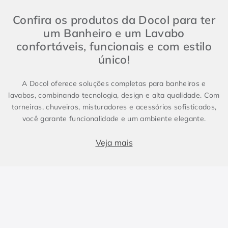
Confira os produtos da Docol para ter
um Banheiro e um Lavabo
confortáveis, funcionais e com estilo
único!
A Docol oferece soluções completas para banheiros e
lavabos, combinando tecnologia, design e alta qualidade. Com
torneiras, chuveiros, misturadores e acessórios sofisticados,
você garante funcionalidade e um ambiente elegante.
Produtos essenciais para Banheiro e Lavabo
Veja mais
Banheiros e lavabos são espaços fundamentais em qualquer
projeto, e contar com metais sanitários de alto padrão faz
toda a diferença. Enquanto o lavabo costuma ser compacto e
conter apenas itens essenciais, como torneira e cuba, o
banheiro demanda soluções completas, incluindo chuveiros e
duchas. Para um design harmônico e prático, a escolha dos