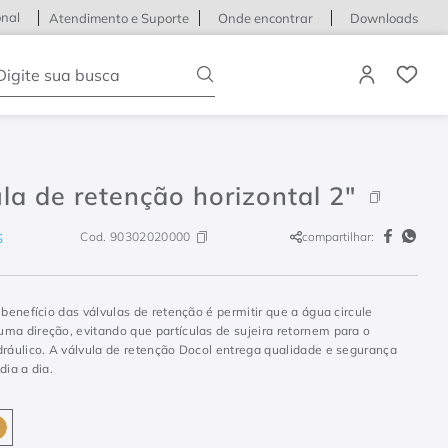
onal
Atendimento e Suporte
Onde encontrar
Downloads
igite sua busca
la de retenção horizontal 2"
Cod.
90302020000
compartilhar:
S
 benefício das válvulas de retenção é permitir que a água circule
ma direção, evitando que partículas de sujeira retornem para o
dráulico. A válvula de retenção Docol entrega qualidade e segurança
dia a dia.