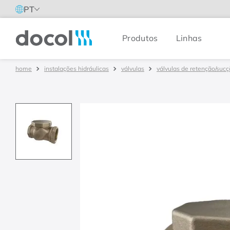
PT
Produtos
Linhas
Docol
instalações hidráulicas
válvulas
válvulas de retenção/suc