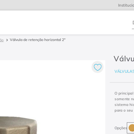
Instituci
D
Válvula de retenção horizontal 2"
ção
Válvu
VÁLVULA
O principal
somente nu
sistema hi
para o seu 