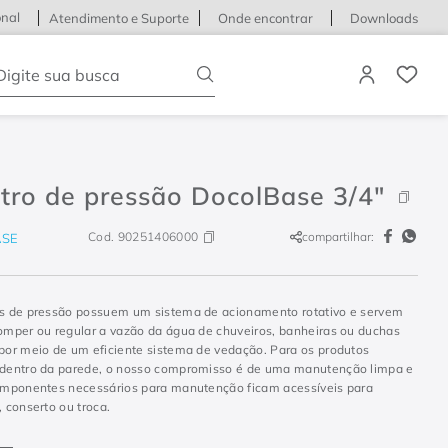
onal
Atendimento e Suporte
Onde encontrar
Downloads
igite sua busca
tro de pressão DocolBase 3/4"
Cod.
90251406000
compartilhar:
SE
os de pressão possuem um sistema de acionamento rotativo e servem
romper ou regular a vazão da água de chuveiros, banheiras ou duchas
 por meio de um eficiente sistema de vedação. Para os produtos
 dentro da parede, o nosso compromisso é de uma manutenção limpa e
componentes necessários para manutenção ficam acessíveis para
, conserto ou troca.