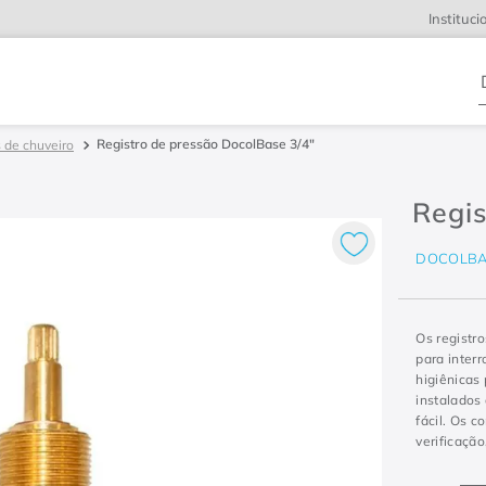
Instituci
D
Registro de pressão DocolBase 3/4"
s de chuveiro
Regis
DOCOLBA
Os registr
para inter
higiênicas
instalados
fácil. Os 
verificação