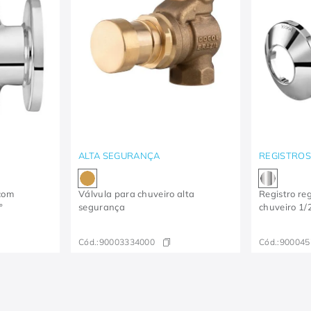
ALTA SEGURANÇA
REGISTROS
com
Válvula para chuveiro alta
Registro re
°
segurança
chuveiro 1/
Cód.:
90003334000
Cód.:
900045