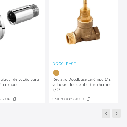
DOCOLBASE
gulador de vazão para
Registro DocolBase cerâmico 1/2
2" cromado
volta sentido de abertura horário
1/2"
76006
Cód.:
90006984000