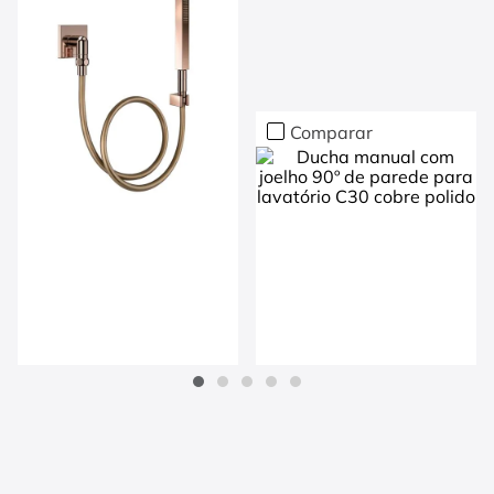
para lavatório C30
Cód.:
90009092048
grafite escovado
Cód.:
90018346070
Comparar