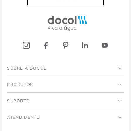
Docol, viva a água
SOBRE A DOCOL
Institucional
PRODUTOS
Instituto Ingo Doubrawa
Banheiro
SUPORTE
Projeto Domos
Cozinhas
Código de Ética
ATENDIMENTO
Trabalhe Conosco
Lavanderia
Política de Qualidade