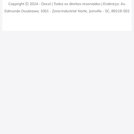
Docol Responde
Copyright Ⓒ 2024 - Docol | Todos os direitos reservados | Endereço: Av.
Viva Docol
Instalações hidraulicas
Edmundo Doubrawa, 1001 - Zona Industrial Norte, Joinville - SC, 89219-502
Profissionais
0800 474 3333
Visite a Casa Docol
Tabela de Tributos
Fale Conosco
Blog
Política de Privacidade
Docol Televendas
0800 474 9000
Quero revender