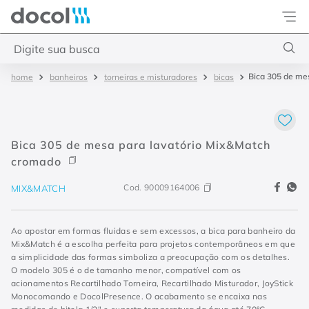
Docol
Digite sua busca
Bica 305 de me
banheiros
torneiras e misturadores
bicas
Termos mais buscados
1
º
torneira
2
º
monocomando
Bica 305 de mesa para lavatório Mix&Match
3
º
misturador
cromado
4
º
chuveiro
Cod.
90009164006
MIX&MATCH
Ao apostar em formas fluidas e sem excessos, a bica para banheiro da
Mix&Match é a escolha perfeita para projetos contemporâneos em que
a simplicidade das formas simboliza a preocupação com os detalhes.
O modelo 305 é o de tamanho menor, compatível com os
acionamentos Recartilhado Torneira, Recartilhado Misturador, JoyStick
Monocomando e DocolPresence. O acabamento se encaixa nas