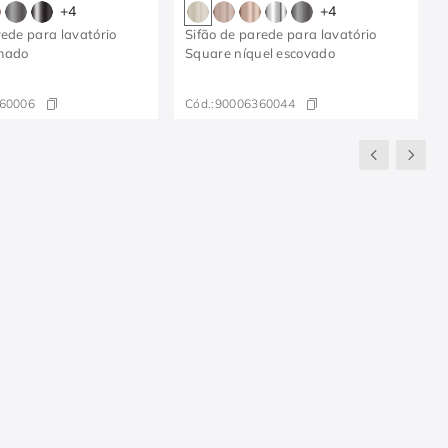
+
4
+
4
rede para lavatório
Sifão de parede para lavatório
mado
Square níquel escovado
60006
Cód.:
90006360044