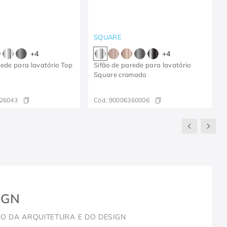
SQUARE
+
4
+
4
rede para lavatório Top
Sifão de parede para lavatório
Square cromado
26043
Cód.:
90006360006
IGN
O DA ARQUITETURA E DO DESIGN