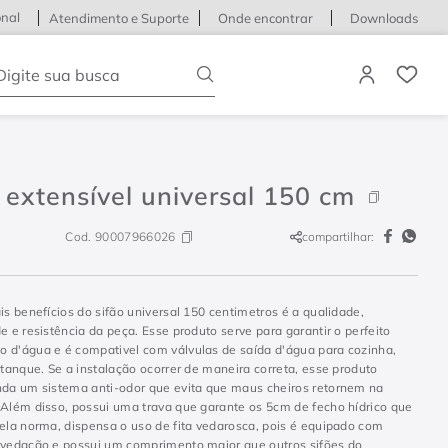
onal
Atendimento e Suporte
Onde encontrar
Downloads
igite sua busca
 extensível universal 150 cm
Cod.
90007966026
compartilhar:
is benefícios do sifão universal 150 centimetros é a qualidade,
e e resistência da peça. Esse produto serve para garantir o perfeito
 d'água e é compativel com válvulas de saída d'água para cozinha,
 tanque. Se a instalação ocorrer de maneira correta, esse produto
nda um sistema anti-odor que evita que maus cheiros retornem na
 Além disso, possui uma trava que garante os 5cm de fecho hídrico que
pela norma, dispensa o uso de fita vedarosca, pois é equipado com
 vedação e possui um comprimento maior que outros sifões do