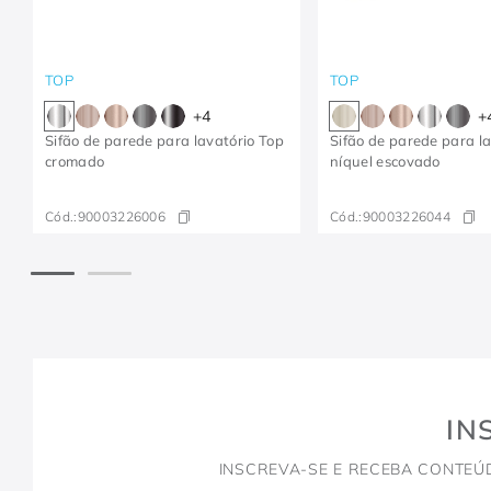
TOP
TOP
+
4
+
Sifão de parede para lavatório Top
Sifão de parede para l
cromado
níquel escovado
Cód.:
90003226006
Cód.:
90003226044
IN
INSCREVA-SE E RECEBA CONTEÚ