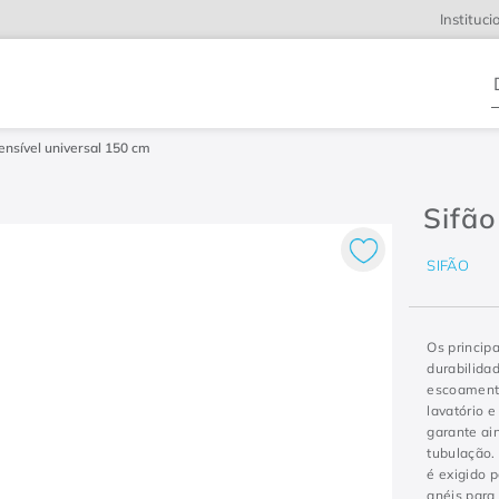
Instituci
D
ensível universal 150 cm
Sifão
SIFÃO
Os principa
durabilidad
escoamento
lavatório e
garante ai
tubulação.
é exigido 
anéis para