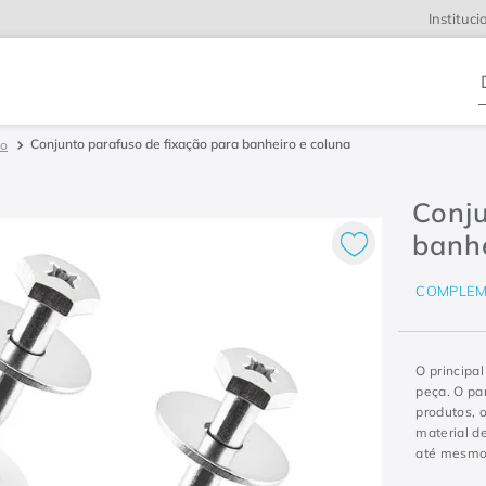
Instituci
D
Conjunto parafuso de fixação para banheiro e coluna
ão
Conju
banhe
COMPLEM
O principa
peça. O pa
produtos, 
material d
até mesmo 