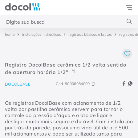
Docol
Digite sua busca
instalações hidráulicas
registros básicos e brutos
registros d
Termos mais buscados
1
º
torneira
2
º
monocomando
Registro DocolBase cerâmico 1/2 volta sentido
3
º
misturador
de abertura horário 1/2"
4
º
chuveiro
Cod.
90006984000
DOCOLBASE
Os registros DocolBase com acionamento de 1/2
volta por pastilha cerâmica servem para tornar o
controle da pressão d'água e o ato de ligar e
desligar muito mais seguro e durável. Com instalação
por trás da parede, possui uma vida útil de até 500
mil acionamentos e pode ser utilizado tanto para