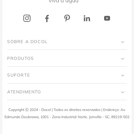
SOBRE A DOCOL
Institucional
PRODUTOS
Instituto Ingo Doubrawa
Banheiro
SUPORTE
Projeto Domos
Cozinhas
Código de Ética
ATENDIMENTO
Trabalhe Conosco
Lavanderia
Política de Qualidade
Docol Responde
Copyright Ⓒ 2024 - Docol | Todos os direitos reservados | Endereço: Av.
Viva Docol
Instalações hidraulicas
Edmundo Doubrawa, 1001 - Zona Industrial Norte, Joinville - SC, 89219-502
Profissionais
0800 474 3333
Visite a Casa Docol
Tabela de Tributos