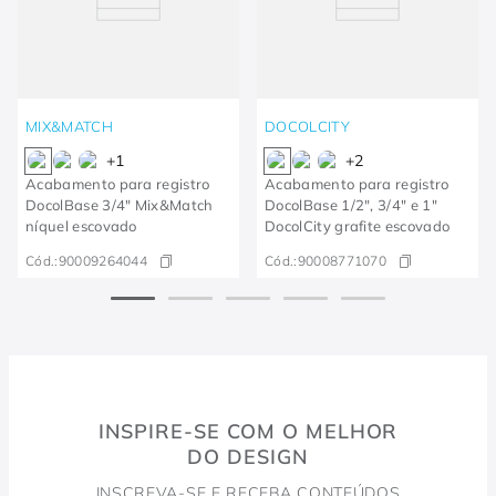
MIX&MATCH
DOCOLCITY
+
1
+
2
Acabamento para registro
Acabamento para registro
DocolBase 3/4" Mix&Match
DocolBase 1/2", 3/4" e 1"
níquel escovado
DocolCity grafite escovado
Cód.:
90009264044
Cód.:
90008771070
INSPIRE-SE COM O MELHOR
DO DESIGN
INSCREVA-SE E RECEBA CONTEÚDOS