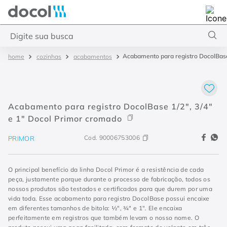
Docol
Digite sua busca
Acabamento para registro DocolBase 
cozinhas
acabamentos
Termos mais buscados
1
º
torneira
2
º
monocomando
Acabamento para registro DocolBase 1/2", 3/4"
3
º
misturador
e 1" Docol Primor cromado
4
º
chuveiro
Cod.
90006753006
PRIMOR
O principal benefício da linha Docol Primor é a resistência de cada
peça, justamente porque durante o processo de fabricação, todos os
nossos produtos são testados e certificados para que durem por uma
vida toda. Esse acabamento para registro DocolBase possui encaixe
em diferentes tamanhos de bitola: ½", ¾" e 1". Ele encaixa
perfeitamente em registros que também levam o nosso nome. O