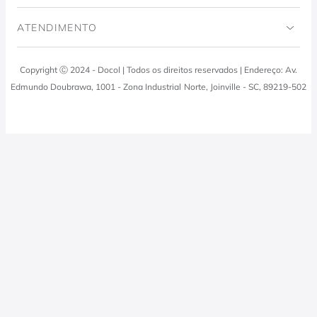
Projeto Domos
Cozinhas
Código de Ética
ATENDIMENTO
Trabalhe Conosco
Lavanderia
Política de Qualidade
Docol Responde
Copyright Ⓒ 2024 - Docol | Todos os direitos reservados | Endereço: Av.
Viva Docol
Instalações hidraulicas
Edmundo Doubrawa, 1001 - Zona Industrial Norte, Joinville - SC, 89219-502
Profissionais
0800 474 3333
Visite a Casa Docol
Tabela de Tributos
Fale Conosco
Blog
Política de Privacidade
Docol Televendas
0800 474 9000
Quero revender