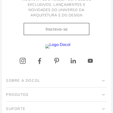
EXCLUSIVOS, LANÇAMENTOS E
NOVIDADES DO UNIVERSO DA
ARQUITETURA E DO DESIGN
Inscreva-se
Docol, viva a água
SOBRE A DOCOL
Institucional
PRODUTOS
Instituto Ingo Doubrawa
Banheiro
SUPORTE