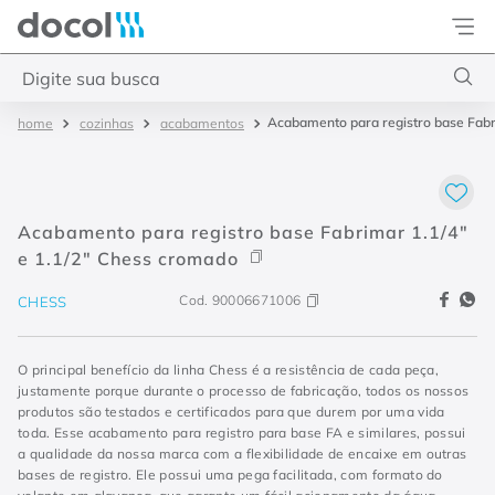
Docol
Digite sua busca
Acabamento para registro base Fabri
cozinhas
acabamentos
Termos mais buscados
1
º
torneira
2
º
monocomando
Acabamento para registro base Fabrimar 1.1/4"
3
º
misturador
e 1.1/2" Chess cromado
4
º
chuveiro
Cod.
90006671006
CHESS
O principal benefício da linha Chess é a resistência de cada peça,
justamente porque durante o processo de fabricação, todos os nossos
produtos são testados e certificados para que durem por uma vida
toda. Esse acabamento para registro para base FA e similares, possui
a qualidade da nossa marca com a flexibilidade de encaixe em outras
bases de registro. Ele possui uma pega facilitada, com formato do