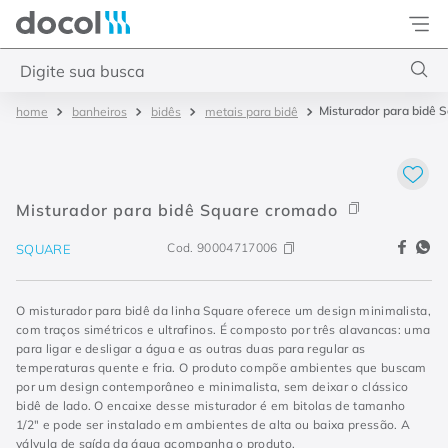
Docol
Digite sua busca
Misturador para bidê 
banheiros
bidês
metais para bidê
Termos mais buscados
1
º
torneira
2
º
monocomando
Misturador para bidê Square cromado
3
º
misturador
Cod.
90004717006
SQUARE
4
º
chuveiro
O misturador para bidê da linha Square oferece um design minimalista,
com traços simétricos e ultrafinos. É composto por três alavancas: uma
para ligar e desligar a água e as outras duas para regular as
temperaturas quente e fria. O produto compõe ambientes que buscam
por um design contemporâneo e minimalista, sem deixar o clássico
bidê de lado. O encaixe desse misturador é em bitolas de tamanho
1/2" e pode ser instalado em ambientes de alta ou baixa pressão. A
válvula de saída da água acompanha o produto.