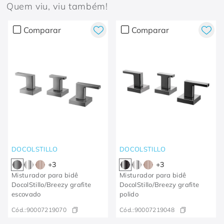
Quem viu, viu também!
Comparar
Comparar
DOCOLSTILLO
DOCOLSTILLO
+
3
+
3
Misturador para bidê
Misturador para bidê
DocolStillo/Breezy grafite
DocolStillo/Breezy grafite
escovado
polido
Cód.:
90007219070
Cód.:
90007219048