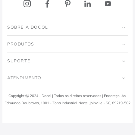
SOBRE A DOCOL
Institucional
PRODUTOS
Instituto Ingo Doubrawa
Banheiro
SUPORTE
Projeto Domos
Cozinhas
Código de Ética
ATENDIMENTO
Trabalhe Conosco
Lavanderia
Política de Qualidade
Docol Responde
Copyright Ⓒ 2024 - Docol | Todos os direitos reservados | Endereço: Av.
Viva Docol
Instalações hidraulicas
Edmundo Doubrawa, 1001 - Zona Industrial Norte, Joinville - SC, 89219-502
Profissionais
0800 474 3333
Visite a Casa Docol
Tabela de Tributos
Fale Conosco
Blog
Política de Privacidade
Docol Televendas