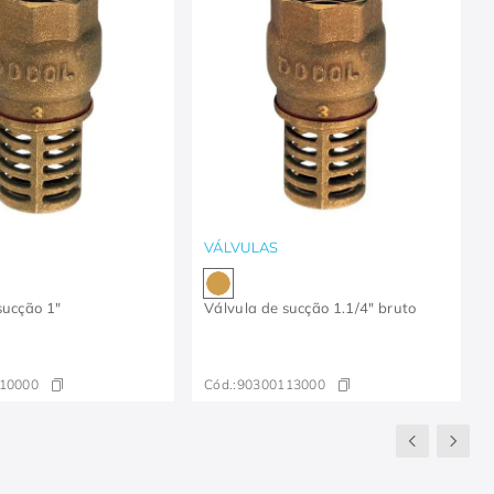
VÁLVULAS
sucção 1"
Válvula de sucção 1.1/4" bruto
10000
Cód.:
90300113000