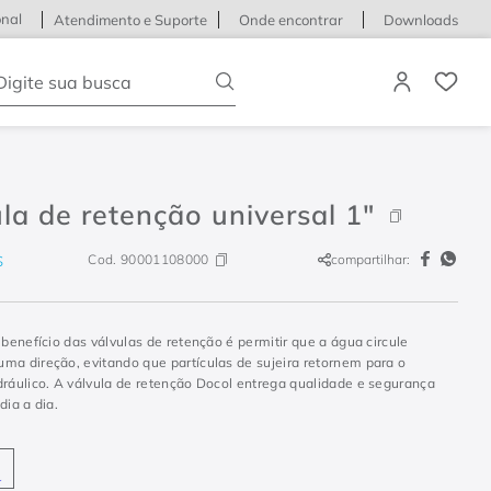
onal
Atendimento e Suporte
Onde encontrar
Downloads
igite sua busca
la de retenção universal 1"
Cod.
90001108000
compartilhar:
S
 benefício das válvulas de retenção é permitir que a água circule
ma direção, evitando que partículas de sujeira retornem para o
dráulico. A válvula de retenção Docol entrega qualidade e segurança
dia a dia.