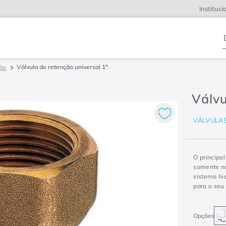
Instituci
D
Válvula de retenção universal 1"
ção
Válvu
VÁLVULA
O principal
somente nu
sistema hi
para o seu 