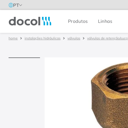
PT
Produtos
Linhas
Docol
instalações hidráulicas
válvulas
válvulas de retenção/suc