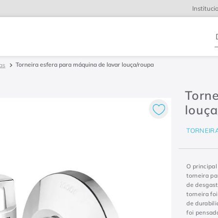
Instituci
D
Torneira esfera para máquina de lavar louça/roupa
ras
Torne
louç
TORNEIR
O principal
torneira p
de desgast
torneira f
de durabil
foi pensad