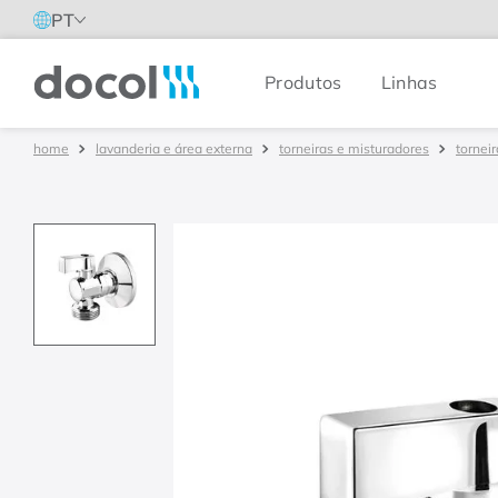
PT
Produtos
Linhas
Docol
lavanderia e área externa
torneiras e misturadores
tornei