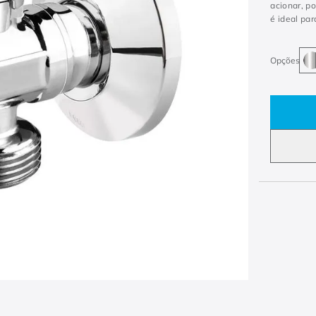
acionar, p
é ideal pa