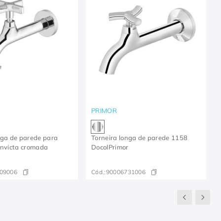
PRIMOR
nga de parede para
Torneira longa de parede 1158
Invicta cromada
DocolPrimor
09006
Cód.:
90006731006