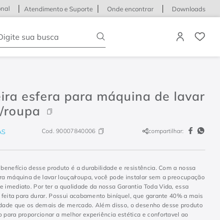
onal
Atendimento e Suporte
Onde encontrar
Downloads
igite sua busca
ira esfera para máquina de lavar
a/roupa
Cod.
90007840006
compartilhar:
AS
 benefício desse produto é a durabilidade e resistência. Com a nossa
ara máquina de lavar louça/roupa, você pode instalar sem a preocupação
e imediato. Por ter a qualidade da nossa Garantia Toda Vida, essa
oi feita para durar. Possui acabamento biníquel, que garante 40% a mais
idade que os demais de mercado. Além disso, o desenho desse produto
o para proporcionar a melhor experiência estética e confortavel ao