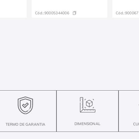
Cód.:
90005344006
Cód.:
900067
DIMENSIONAL
CU
TERMO DE GARANTIA